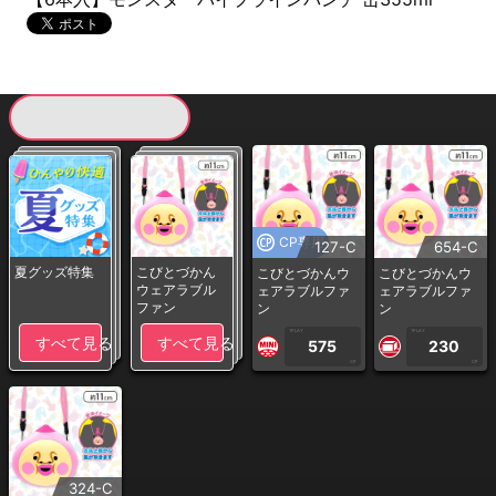
現在提供している景品一覧
CP専用
127-C
654-C
夏グッズ特集
こびとづかん
こびとづかんウ
こびとづかんウ
ウェアラブル
ェアラブルファ
ェアラブルファ
ファン
ン
ン
1PLAY
1PLAY
すべて見る
すべて見る
575
230
CP
CP
324-C