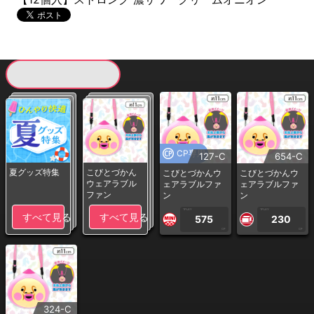
現在提供している景品一覧
CP専用
127-C
654-C
夏グッズ特集
こびとづかん
こびとづかんウ
こびとづかんウ
ウェアラブル
ェアラブルファ
ェアラブルファ
ファン
ン
ン
1PLAY
1PLAY
すべて見る
すべて見る
575
230
CP
CP
324-C