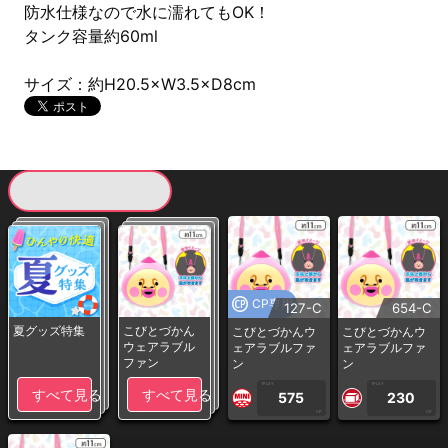
防水仕様なので水に濡れてもOK！
タンク容量約60ml
サイズ：約H20.5×W3.5×D8cm
現在提供している景品一覧
CP専用
127-C
654-C
夏グッズ特集
こびとづかん
こびとづかんウ
こびとづかんウ
ウェアラブル
ェアラブルファ
ェアラブルファ
ファン
ン
ン
1PLAY
1PLAY
すべて見る
すべて見る
575
230
CP
CP