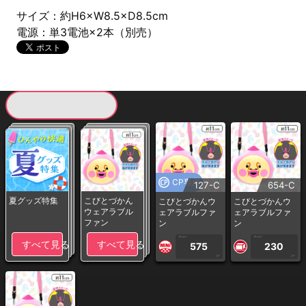
サイズ：約H6×W8.5×D8.5cm
電源：単3電池×2本（別売）
現在提供している景品一覧
CP専用
127-C
654-C
夏グッズ特集
こびとづかん
こびとづかんウ
こびとづかんウ
ウェアラブル
ェアラブルファ
ェアラブルファ
ファン
ン
ン
1PLAY
1PLAY
すべて見る
すべて見る
575
230
CP
CP