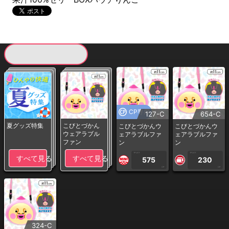
現在提供している景品一覧
CP専用
127-C
654-C
夏グッズ特集
こびとづかん
こびとづかんウ
こびとづかんウ
ウェアラブル
ェアラブルファ
ェアラブルファ
ファン
ン
ン
1PLAY
1PLAY
すべて見る
すべて見る
575
230
CP
CP
324-C