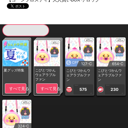
現在提供している景品一覧
CP専用
127-C
654-C
夏グッズ特集
こびとづかん
こびとづかんウ
こびとづかんウ
ウェアラブル
ェアラブルファ
ェアラブルファ
ファン
ン
ン
1PLAY
1PLAY
すべて見る
すべて見る
575
230
CP
CP
324-C