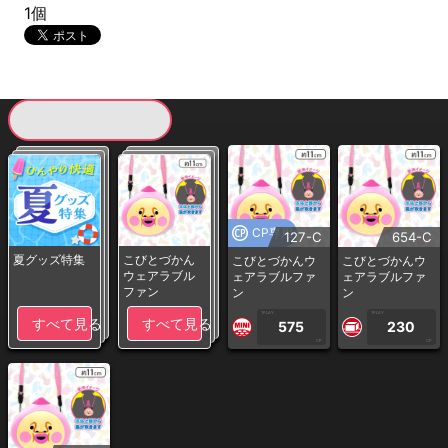
1個
現在提供している景品一覧
CP専用
127-C
654-C
夏グッズ特集
こびとづかん
こびとづかんウ
こびとづかんウ
ウェアラブル
ェアラブルファ
ェアラブルファ
ファン
ン
ン
1PLAY
1PLAY
すべて見る
すべて見る
575
230
CP
CP