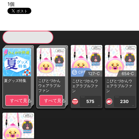
1個
現在提供している景品一覧
CP専用
127-C
654-C
夏グッズ特集
こびとづかん
こびとづかんウ
こびとづかんウ
ウェアラブル
ェアラブルファ
ェアラブルファ
ファン
ン
ン
1PLAY
1PLAY
すべて見る
すべて見る
575
230
CP
CP