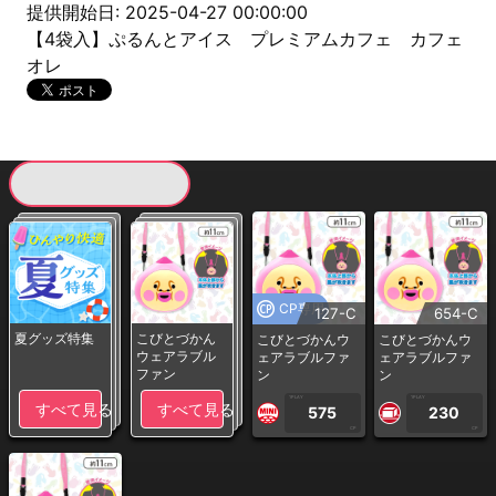
提供開始日: 2025-04-27 00:00:00
【4袋入】ぷるんとアイス プレミアムカフェ カフェ
オレ
現在提供している景品一覧
CP専用
127-C
654-C
夏グッズ特集
こびとづかん
こびとづかんウ
こびとづかんウ
ウェアラブル
ェアラブルファ
ェアラブルファ
ファン
ン
ン
1PLAY
1PLAY
すべて見る
すべて見る
575
230
CP
CP