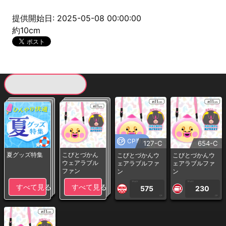
提供開始日: 2025-05-08 00:00:00
約10cm
現在提供している景品一覧
CP専用
127-C
654-C
夏グッズ特集
こびとづかん
こびとづかんウ
こびとづかんウ
ウェアラブル
ェアラブルファ
ェアラブルファ
ファン
ン
ン
1PLAY
1PLAY
すべて見る
すべて見る
575
230
CP
CP