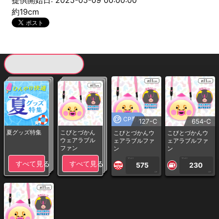
提供開始日: 2025-05-09 00:00:00
約19cm
現在提供している景品一覧
CP専用
127-C
654-C
夏グッズ特集
こびとづかん
こびとづかんウ
こびとづかんウ
ウェアラブル
ェアラブルファ
ェアラブルファ
ファン
ン
ン
1PLAY
1PLAY
すべて見る
すべて見る
575
230
CP
CP