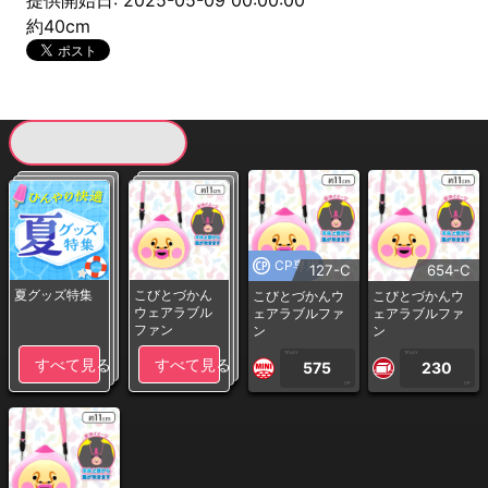
提供開始日: 2025-05-09 00:00:00
約40cm
現在提供している景品一覧
CP専用
127-C
654-C
夏グッズ特集
こびとづかん
こびとづかんウ
こびとづかんウ
ウェアラブル
ェアラブルファ
ェアラブルファ
ファン
ン
ン
1PLAY
1PLAY
すべて見る
すべて見る
575
230
CP
CP