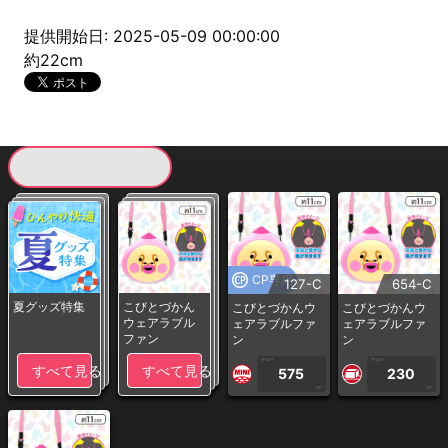
提供開始日: 2025-05-09 00:00:00
約22cm
現在提供している景品一覧
CP専用
127-C
654-C
夏グッズ特集
こびとづかん
こびとづかんウ
こびとづかんウ
ウェアラブル
ェアラブルファ
ェアラブルファ
ファン
ン
ン
1PLAY
1PLAY
すべて見る
すべて見る
575
230
CP
CP