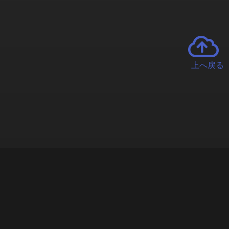
上へ戻る
チャーとは
遊ぶオンラインクレーンゲーム「クラウドキャッチャー」自宅にい
で、UFOキャッチャーを遠隔操作!