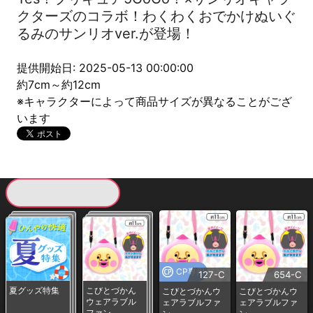
クターズのコラボ！わくわくおでかけぬいぐ
るみのサンリオver.が登場！
提供開始日: 2025-05-13 00:00:00
約7cm～約12cm
※キャラクターによって商品サイズが異なることがござ
います
現在提供している景品一覧
CP専用
127-C
654-C
夏グッズ特集
こびとづかん
こびとづかんウ
こびとづかんウ
ウェアラブル
ェアラブルファ
ェアラブルファ
ファン