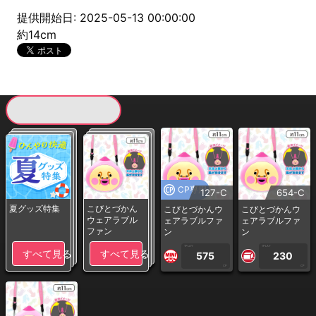
提供開始日: 2025-05-13 00:00:00
約14cm
現在提供している景品一覧
CP専用
127-C
654-C
夏グッズ特集
こびとづかん
こびとづかんウ
こびとづかんウ
ウェアラブル
ェアラブルファ
ェアラブルファ
ファン
ン
ン
1PLAY
1PLAY
すべて見る
すべて見る
575
230
CP
CP