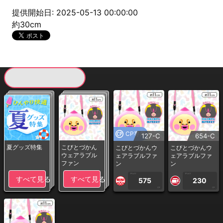
提供開始日: 2025-05-13 00:00:00
約30cm
現在提供している景品一覧
CP専用
127-C
654-C
夏グッズ特集
こびとづかん
こびとづかんウ
こびとづかんウ
ウェアラブル
ェアラブルファ
ェアラブルファ
ファン
ン
ン
1PLAY
1PLAY
すべて見る
すべて見る
575
230
CP
CP