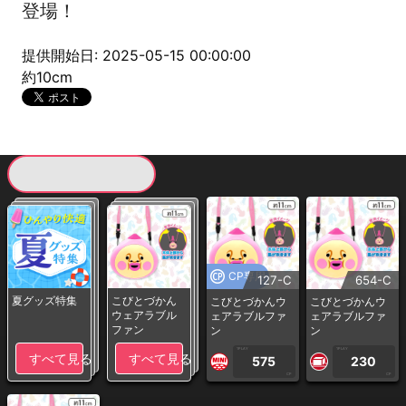
登場！
提供開始日: 2025-05-15 00:00:00
約10cm
現在提供している景品一覧
CP専用
127-C
654-C
夏グッズ特集
こびとづかん
こびとづかんウ
こびとづかんウ
ウェアラブル
ェアラブルファ
ェアラブルファ
ファン
ン
ン
1PLAY
1PLAY
すべて見る
すべて見る
575
230
CP
CP