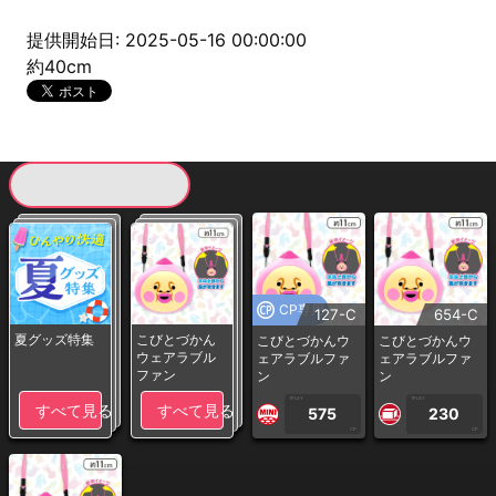
提供開始日: 2025-05-16 00:00:00
約40cm
現在提供している景品一覧
CP専用
127-C
654-C
夏グッズ特集
こびとづかん
こびとづかんウ
こびとづかんウ
ウェアラブル
ェアラブルファ
ェアラブルファ
ファン
ン
ン
1PLAY
1PLAY
すべて見る
すべて見る
575
230
CP
CP