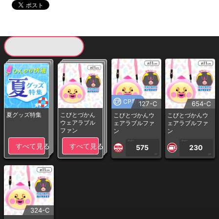
現在提供している景品一覧
CP専用
127-C
654-C
夏グッズ特集
こびとづかん
こびとづかんウ
こびとづかんウ
ウェアラブル
ェアラブルファ
ェアラブルファ
ファン
ン
ン
1PLAY
1PLAY
すべて見る
すべて見る
575
230
CP
CP
324-C