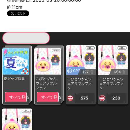
提供開始日: 2025-05-20 00:00:00
約11cm
現在提供している景品一覧
CP専用
127-C
654-C
夏グッズ特集
こびとづかん
こびとづかんウ
こびとづかんウ
ウェアラブル
ェアラブルファ
ェアラブルファ
ファン
ン
ン
1PLAY
1PLAY
すべて見る
すべて見る
575
230
CP
CP