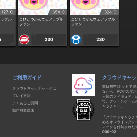
127-C
654-C
324-C
アラブル
こびとづかんウェアラブル
こびとづかんウェアラブル
ファン
ファン
1PLAY
1PLAY
5
230
230
CP
CP
CP
ご利用ガイド
クラウドキャッ
登録無料!ネットで
クラウドキャッチャーとは
ながら、PCやスマホ
プレイ方法
人気のフィギュア、
で、クレーンゲーム
よくあるご質問
ャッチャー」
動作対象端末
「クラウドキャッチ
めるオンラインクレ
マークを付与された
009-02