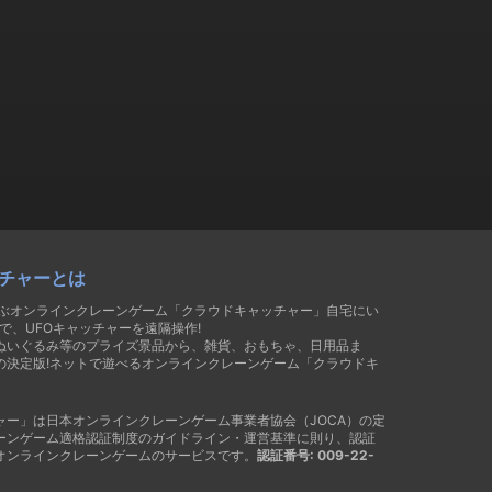
チャーとは
遊ぶオンラインクレーンゲーム「クラウドキャッチャー」自宅にい
で、UFOキャッチャーを遠隔操作!
ぬいぐるみ等のプライズ景品から、雑貨、おもちゃ、日用品ま
の決定版!ネットで遊べるオンラインクレーンゲーム「クラウドキ
ャー」は日本オンラインクレーンゲーム事業者協会（JOCA）の定
ーンゲーム適格認証制度のガイドライン・運営基準に則り、認証
オンラインクレーンゲームのサービスです。
認証番号: 009-22-