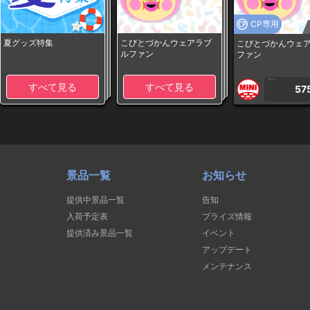
CP専用
夏グッズ特集
こびとづかんウェアラブ
こびとづかんウェ
ルファン
ファン
1PLAY
すべて見る
すべて見る
57
景品一覧
お知らせ
提供中景品一覧
告知
入荷予定表
プライズ情報
提供済み景品一覧
イベント
アップデート
メンテナンス