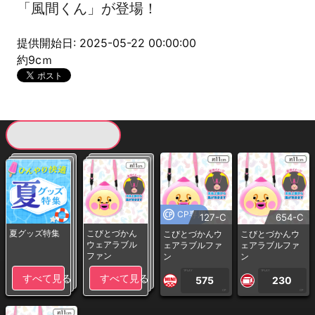
「風間くん」が登場！
提供開始日: 2025-05-22 00:00:00
約9cｍ
現在提供している景品一覧
CP専用
127-C
654-C
夏グッズ特集
こびとづかん
こびとづかんウ
こびとづかんウ
ウェアラブル
ェアラブルファ
ェアラブルファ
ファン
ン
ン
1PLAY
1PLAY
すべて見る
すべて見る
575
230
CP
CP