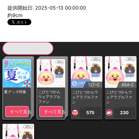
提供開始日: 2025-05-13 00:00:00
約9cm
現在提供している景品一覧
CP専用
127-C
654-C
夏グッズ特集
こびとづかん
こびとづかんウ
こびとづかんウ
ウェアラブル
ェアラブルファ
ェアラブルファ
ファン
ン
ン
1PLAY
1PLAY
すべて見る
すべて見る
575
230
CP
CP