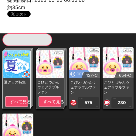
提供開始日: 2025-05-23 00:00:00
約35cm
現在提供している景品一覧
CP専用
127-C
654-C
夏グッズ特集
こびとづかん
こびとづかんウ
こびとづかんウ
ウェアラブル
ェアラブルファ
ェアラブルファ
ファン
ン
ン
1PLAY
1PLAY
すべて見る
すべて見る
575
230
CP
CP