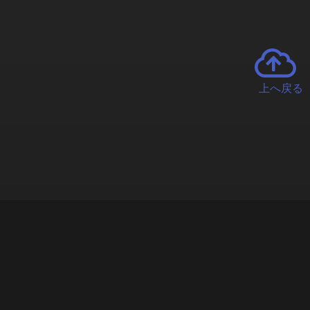
上へ戻る
チャーとは
遊ぶオンラインクレーンゲーム「クラウドキャッチャー」自宅にい
で、UFOキャッチャーを遠隔操作!