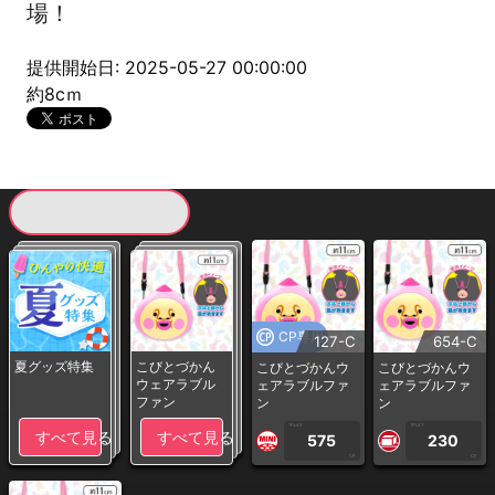
場！
提供開始日: 2025-05-27 00:00:00
約8cｍ
現在提供している景品一覧
CP専用
127-C
654-C
夏グッズ特集
こびとづかん
こびとづかんウ
こびとづかんウ
ウェアラブル
ェアラブルファ
ェアラブルファ
ファン
ン
ン
1PLAY
1PLAY
すべて見る
すべて見る
575
230
CP
CP