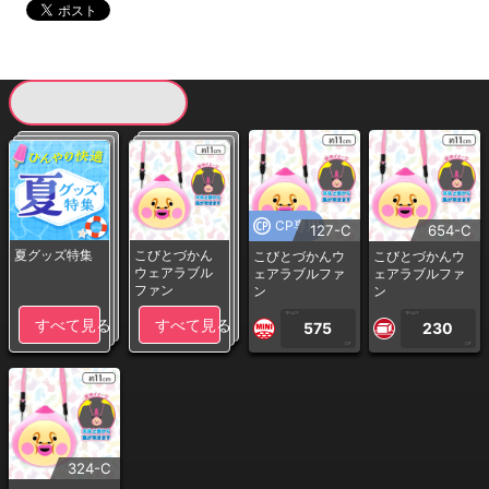
現在提供している景品一覧
CP専用
127-C
654-C
夏グッズ特集
こびとづかん
こびとづかんウ
こびとづかんウ
ウェアラブル
ェアラブルファ
ェアラブルファ
ファン
ン
ン
1PLAY
1PLAY
すべて見る
すべて見る
575
230
CP
CP
324-C