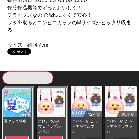
提供開始日: 2025-05-05 00:00:00
保冷保温機能でずっとおいしく！
フラップ式なので溢れにくくて安心！
フタを取るとコンビニカップのMサイズがピッタリ収ま
る！
サイズ：約14.7cm
現在提供している景品一覧
CP専用
127-C
654-C
夏グッズ特集
こびとづかん
こびとづかんウ
こびとづかんウ
ウェアラブル
ェアラブルファ
ェアラブルファ
ファン
ン
ン
1PLAY
1PLAY