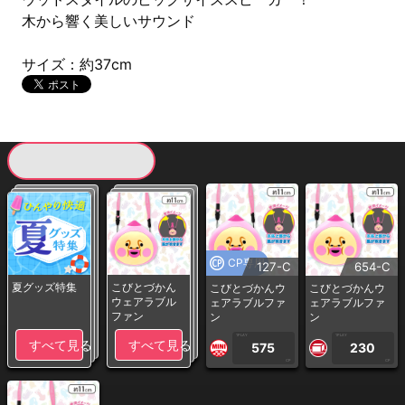
木から響く美しいサウンド
サイズ：約37cm
現在提供している景品一覧
CP専用
127-C
654-C
夏グッズ特集
こびとづかん
こびとづかんウ
こびとづかんウ
ウェアラブル
ェアラブルファ
ェアラブルファ
ファン
ン
ン
1PLAY
1PLAY
すべて見る
すべて見る
575
230
CP
CP