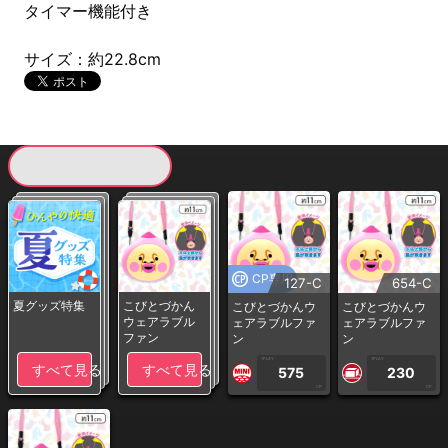
タイマー機能付き
サイズ：約22.8cm
現在提供している景品一覧
CP専用
127-C
654-C
夏グッズ特集
こびとづかん
こびとづかんウ
こびとづかんウ
ウェアラブル
ェアラブルファ
ェアラブルファ
ファン
ン
ン
1PLAY
1PLAY
すべて見る
すべて見る
575
230
CP
CP