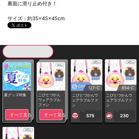
裏面に滑り止め付き！
サイズ：約35×45×45cm
現在提供している景品一覧
CP専用
127-C
654-C
夏グッズ特集
こびとづかん
こびとづかんウ
こびとづかんウ
ウェアラブル
ェアラブルファ
ェアラブルファ
ファン
ン
ン
1PLAY
1PLAY
すべて見る
すべて見る
575
230
CP
CP