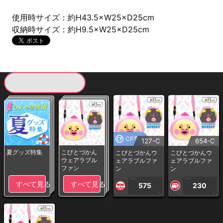
使用時サイズ：約H43.5×W25×D25cm
収納時サイズ：約H9.5×W25×D25cm
現在提供している景品一覧
CP専用
127-C
654-C
夏グッズ特集
こびとづかん
こびとづかんウ
こびとづかんウ
ウェアラブル
ェアラブルファ
ェアラブルファ
ファン
ン
ン
1PLAY
1PLAY
すべて見る
すべて見る
575
230
CP
CP