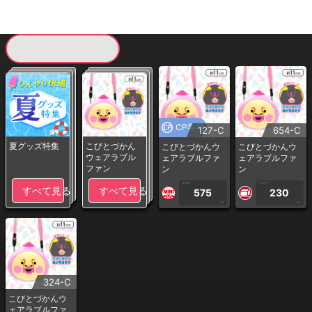
現在提供している景品一覧
CP専用
127-C
654-C
夏グッズ特集
こびとづかん
こびとづかんウ
こびとづかんウ
ウェアラブル
ェアラブルファ
ェアラブルファ
ファン
ン
ン
1PLAY
1PLAY
すべて見る
すべて見る
575
230
CP
CP
324-C
こびとづかんウ
ェアラブルファ