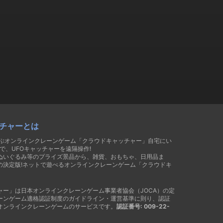
チャーとは
遊ぶオンラインクレーンゲーム「クラウドキャッチャー」自宅にい
で、UFOキャッチャーを遠隔操作!
ぬいぐるみ等のプライズ景品から、雑貨、おもちゃ、日用品ま
の決定版!ネットで遊べるオンラインクレーンゲーム「クラウドキ
ャー」は日本オンラインクレーンゲーム事業者協会（JOCA）の定
ーンゲーム適格認証制度のガイドライン・運営基準に則り、認証
オンラインクレーンゲームのサービスです。
認証番号: 009-22-