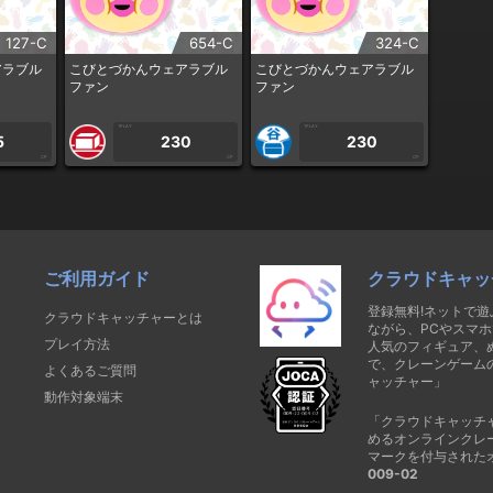
127-C
654-C
324-C
アラブル
こびとづかんウェアラブル
こびとづかんウェアラブル
ファン
ファン
1PLAY
1PLAY
5
230
230
CP
CP
CP
ご利用ガイド
クラウドキャッ
登録無料!ネットで
クラウドキャッチャーとは
ながら、PCやスマホ
プレイ方法
人気のフィギュア、
で、クレーンゲーム
よくあるご質問
ャッチャー」
動作対象端末
「クラウドキャッチ
めるオンラインクレ
マークを付与された
009-02