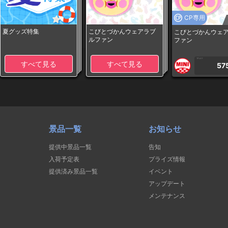
CP専用
夏グッズ特集
こびとづかんウェアラブ
こびとづかんウェ
ルファン
ファン
1PLAY
すべて見る
すべて見る
57
景品一覧
お知らせ
提供中景品一覧
告知
入荷予定表
プライズ情報
提供済み景品一覧
イベント
アップデート
メンテナンス