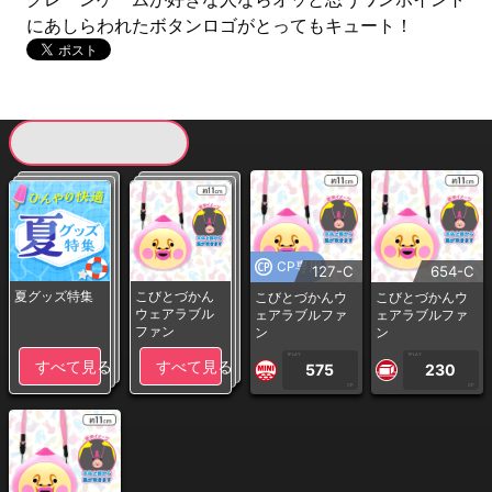
にあしらわれたボタンロゴがとってもキュート！
現在提供している景品一覧
CP専用
127-C
654-C
夏グッズ特集
こびとづかん
こびとづかんウ
こびとづかんウ
ウェアラブル
ェアラブルファ
ェアラブルファ
ファン
ン
ン
1PLAY
1PLAY
すべて見る
すべて見る
575
230
CP
CP