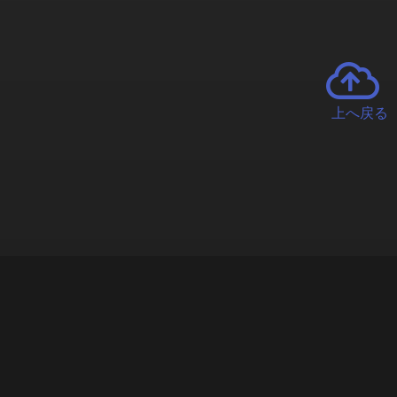
上へ戻る
チャーとは
遊ぶオンラインクレーンゲーム「クラウドキャッチャー」自宅にい
で、UFOキャッチャーを遠隔操作!