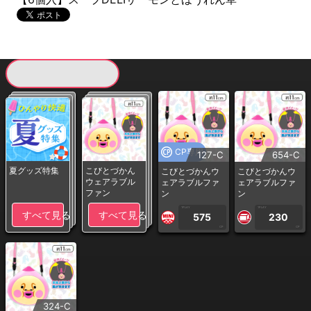
現在提供している景品一覧
CP専用
127-C
654-C
夏グッズ特集
こびとづかん
こびとづかんウ
こびとづかんウ
ウェアラブル
ェアラブルファ
ェアラブルファ
ファン
ン
ン
1PLAY
1PLAY
すべて見る
すべて見る
575
230
CP
CP
324-C