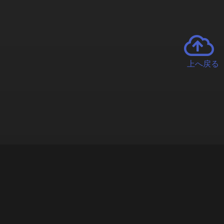
上へ戻る
チャーとは
遊ぶオンラインクレーンゲーム「クラウドキャッチャー」自宅にい
で、UFOキャッチャーを遠隔操作!