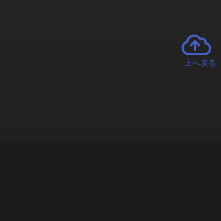
上へ戻る
チャーとは
遊ぶオンラインクレーンゲーム「クラウドキャッチャー」自宅にい
で、UFOキャッチャーを遠隔操作!