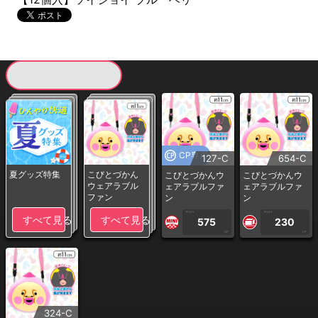
現在提供している景品一覧
CP専用
127-C
654-C
夏グッズ特集
こびとづかん
こびとづかんウ
こびとづかんウ
ウェアラブル
ェアラブルファ
ェアラブルファ
ファン
ン
ン
1PLAY
1PLAY
すべて見る
すべて見る
575
230
CP
CP
324-C