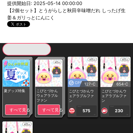
提供開始日: 2025-05-14 00:00:00
【2個セット】とうがらしと秋田辛味噌だれ しったげ生
姜＆ガリっとにんにく
現在提供している景品一覧
CP専用
127-C
654-C
夏グッズ特集
こびとづかん
こびとづかんウ
こびとづかんウ
ウェアラブル
ェアラブルファ
ェアラブルファ
ファン
ン
ン
1PLAY
1PLAY
すべて見る
すべて見る
575
230
CP
CP