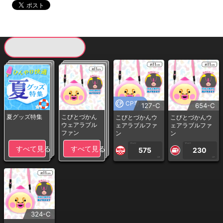
現在提供している景品一覧
CP専用
127-C
654-C
夏グッズ特集
こびとづかん
こびとづかんウ
こびとづかんウ
ウェアラブル
ェアラブルファ
ェアラブルファ
ファン
ン
ン
1PLAY
1PLAY
すべて見る
すべて見る
575
230
CP
CP
324-C