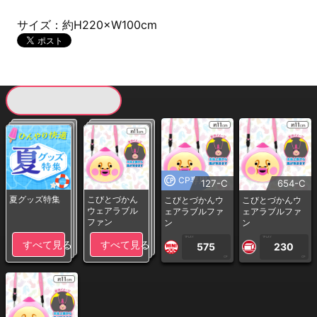
サイズ：約H220×W100cm
現在提供している景品一覧
CP専用
127-C
654-C
夏グッズ特集
こびとづかん
こびとづかんウ
こびとづかんウ
ウェアラブル
ェアラブルファ
ェアラブルファ
ファン
ン
ン
1PLAY
1PLAY
すべて見る
すべて見る
575
230
CP
CP