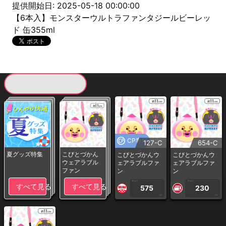
提供開始日: 2025-05-18 00:00:00
【6本入】モンスターウルトラファンタジールビーレッ
ド 缶355ml
現在提供している景品一覧
CP専用
127-C
654-C
夏グッズ特集
こびとづかん
こびとづかんウ
こびとづかんウ
ウェアラブル
ェアラブルファ
ェアラブルファ
ファン
ン
ン
1PLAY
1PLAY
すべて見る
すべて見る
575
230
CP
CP