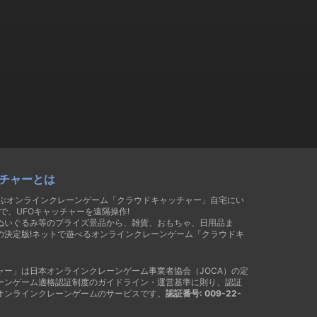
チャーとは
遊ぶオンラインクレーンゲーム「クラウドキャッチャー」自宅にい
で、UFOキャッチャーを遠隔操作!
ぬいぐるみ等のプライズ景品から、雑貨、おもちゃ、日用品ま
の決定版!ネットで遊べるオンラインクレーンゲーム「クラウドキ
ャー」は日本オンラインクレーンゲーム事業者協会（JOCA）の定
ーンゲーム適格認証制度のガイドライン・運営基準に則り、認証
オンラインクレーンゲームのサービスです。
認証番号: 009-22-