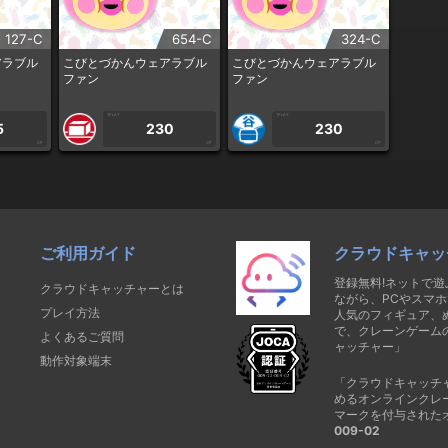
127-C
654-C
324-C
アラブル
こびとづかんウェアラブル
こびとづかんウェアラブル
ファン
ファン
1PLAY
1PLAY
5
230
230
CP
CP
CP
ご利用ガイド
クラウドキャッ
登録無料!ネットで
クラウドキャッチャーとは
ながら、PCやスマホ
プレイ方法
人気のフィギュア、
で、クレーンゲーム
よくあるご質問
ャッチャー」
動作対象端末
「クラウドキャッチ
めるオンラインクレ
マークを付与された
009-02