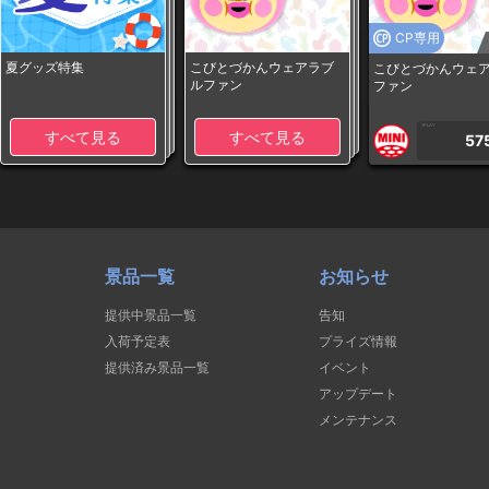
CP専用
夏グッズ特集
こびとづかんウェアラブ
こびとづかんウェ
ルファン
ファン
1PLAY
すべて見る
すべて見る
57
景品一覧
お知らせ
提供中景品一覧
告知
入荷予定表
プライズ情報
提供済み景品一覧
イベント
アップデート
メンテナンス