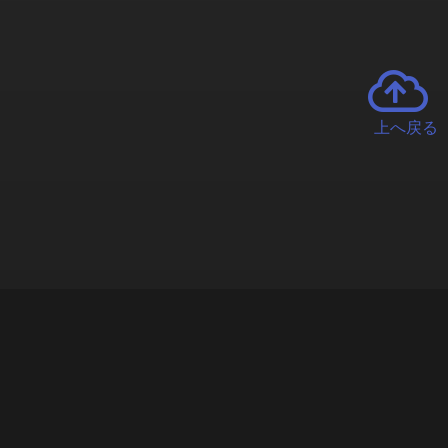
上へ戻る
チャーとは
遊ぶオンラインクレーンゲーム「クラウドキャッチャー」自宅にい
で、UFOキャッチャーを遠隔操作!