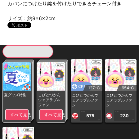
カバンにつけたり鍵を付けたりできるチェーン付き
サイズ：約9×6×2cm
現在提供している景品一覧
CP専用
127-C
654-C
夏グッズ特集
こびとづかん
こびとづかんウ
こびとづかんウ
ウェアラブル
ェアラブルファ
ェアラブルファ
ファン
ン
ン
1PLAY
1PLAY
すべて見る
すべて見る
575
230
CP
CP