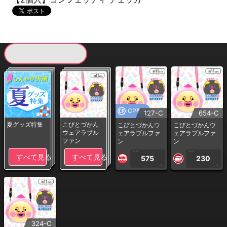
現在提供している景品一覧
CP専用
127-C
654-C
夏グッズ特集
こびとづかん
こびとづかんウ
こびとづかんウ
ウェアラブル
ェアラブルファ
ェアラブルファ
ファン
ン
ン
1PLAY
1PLAY
すべて見る
すべて見る
575
230
CP
CP
324-C