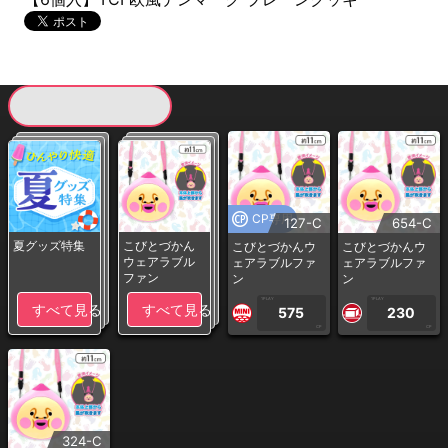
現在提供している景品一覧
CP専用
127-C
654-C
夏グッズ特集
こびとづかん
こびとづかんウ
こびとづかんウ
ウェアラブル
ェアラブルファ
ェアラブルファ
ファン
ン
ン
1PLAY
1PLAY
すべて見る
すべて見る
575
230
CP
CP
324-C